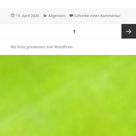
Veröffentlicht
Kategorien
zu Infos
19. April 2020
Allgemein
Schreibe einen Kommentar
am
Seitennummerierung
SEITE
1
der
Beiträge
Nächst
Mit Stolz präsentiert von WordPress
Seite