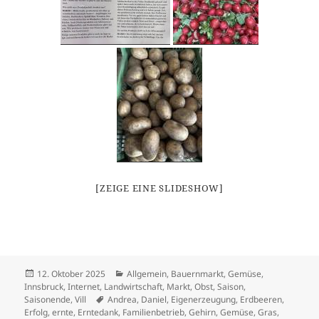
[ZEIGE EINE SLIDESHOW]
Veröffentlicht
Kategorien
12. Oktober 2025
Allgemein
,
Bauernmarkt
,
Gemüse
,
am
Innsbruck
,
Internet
,
Landwirtschaft
,
Markt
,
Obst
,
Saison
,
Schlagwörter
Saisonende
,
Vill
Andrea
,
Daniel
,
Eigenerzeugung
,
Erdbeeren
,
Erfolg
,
ernte
,
Erntedank
,
Familienbetrieb
,
Gehirn
,
Gemüse
,
Gras
,