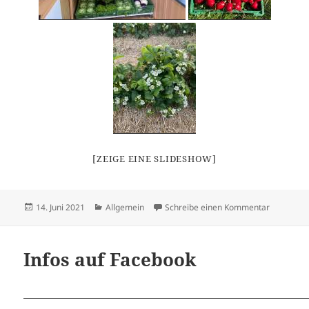
[ZEIGE EINE SLIDESHOW]
Veröffentlicht
Kategorien
zu Frühlin
14. Juni 2021
Allgemein
Schreibe einen Kommentar
am
Infos auf Facebook