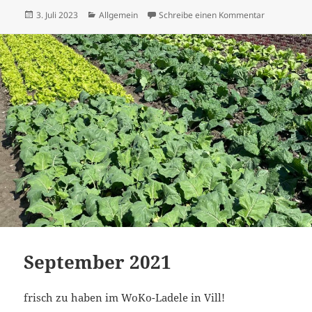
Veröffentlicht
Kategorien
zu 1. Halbja
3. Juli 2023
Allgemein
Schreibe einen Kommentar
am
September 2021
frisch zu haben im WoKo-Ladele in Vill!