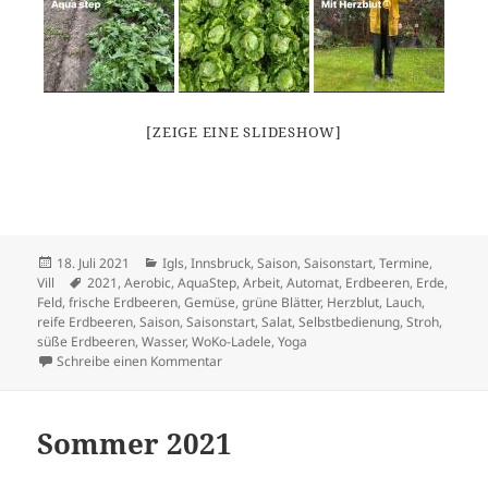
[ZEIGE EINE SLIDESHOW]
Veröffentlicht
Kategorien
18. Juli 2021
Igls
,
Innsbruck
,
Saison
,
Saisonstart
,
Termine
,
am
Schlagwörter
Vill
2021
,
Aerobic
,
AquaStep
,
Arbeit
,
Automat
,
Erdbeeren
,
Erde
,
Feld
,
frische Erdbeeren
,
Gemüse
,
grüne Blätter
,
Herzblut
,
Lauch
,
reife Erdbeeren
,
Saison
,
Saisonstart
,
Salat
,
Selbstbedienung
,
Stroh
,
süße Erdbeeren
,
Wasser
,
WoKo-Ladele
,
Yoga
zu Juli 2021
Schreibe einen Kommentar
Sommer 2021