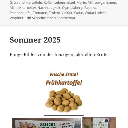
Grünland
,
Kartoffeln
,
Kofler
,
Lebensmittel
,
Mario
,
Mikroorganismen
,
Mist
,
Mitarbeiter
,
Nachhaltigkeit
,
Olympiaberg
,
Paprika
,
Patscherkofel
,
Tomaten
,
Traktor
,
Vielfalt
,
WoKo
,
WoKo-Ladele
,
zu Herbst – Erntedank 2025
Wopfner
Schreibe einen Kommentar
Sommer 2025
Einige Bilder von der heurigen, aktuellen Ernte!