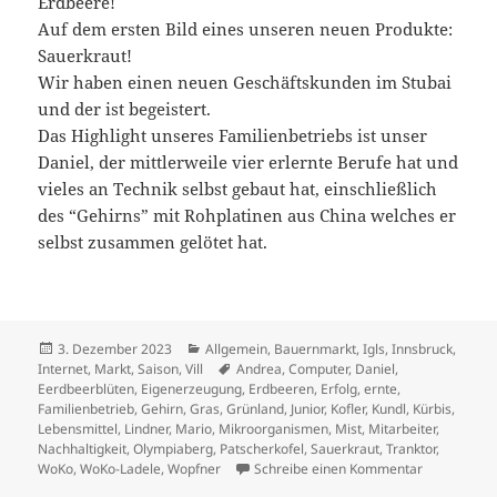
Erdbeere!
Auf dem ersten Bild eines unseren neuen Produkte:
Sauerkraut!
Wir haben einen neuen Geschäftskunden im Stubai
und der ist begeistert.
Das Highlight unseres Familienbetriebs ist unser
Daniel, der mittlerweile vier erlernte Berufe hat und
vieles an Technik selbst gebaut hat, einschließlich
des “Gehirns” mit Rohplatinen aus China welches er
selbst zusammen gelötet hat.
Veröffentlicht
Kategorien
3. Dezember 2023
Allgemein
,
Bauernmarkt
,
Igls
,
Innsbruck
,
am
Schlagwörter
Internet
,
Markt
,
Saison
,
Vill
Andrea
,
Computer
,
Daniel
,
Eerdbeerblüten
,
Eigenerzeugung
,
Erdbeeren
,
Erfolg
,
ernte
,
Familienbetrieb
,
Gehirn
,
Gras
,
Grünland
,
Junior
,
Kofler
,
Kundl
,
Kürbis
,
Lebensmittel
,
Lindner
,
Mario
,
Mikroorganismen
,
Mist
,
Mitarbeiter
,
Nachhaltigkeit
,
Olympiaberg
,
Patscherkofel
,
Sauerkraut
,
Tranktor
,
zu Das Jahr
WoKo
,
WoKo-Ladele
,
Wopfner
Schreibe einen Kommentar