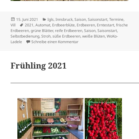
Veröffentlicht
Kategorien
15. Juni 2021
Igls
,
Innsbruck
,
Saison
,
Saisonstart
,
Termine
,
am
Schlagwörter
Vill
2021
,
Automat
,
Erdbeerblüte
,
Erdbeeren
,
Erntestart
,
frische
Erdbeeren
,
grüne Blätter
,
reife Erdbeeren
,
Saison
,
Saisonstart
,
Selbstbedienung
,
Stroh
,
süße Erdbeeren
,
weiße Blüten
,
WoKo-
zu Sommer 2021
Ladele
Schreibe einen Kommentar
Frühling 2021