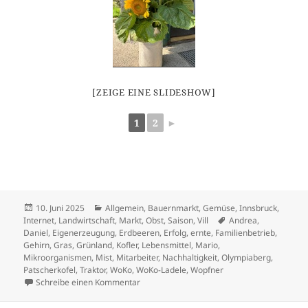
[ZEIGE EINE SLIDESHOW]
1
2
►
Veröffentlicht
Kategorien
10. Juni 2025
Allgemein
,
Bauernmarkt
,
Gemüse
,
Innsbruck
,
am
Schlagwörter
Internet
,
Landwirtschaft
,
Markt
,
Obst
,
Saison
,
Vill
Andrea
,
Daniel
,
Eigenerzeugung
,
Erdbeeren
,
Erfolg
,
ernte
,
Familienbetrieb
,
Gehirn
,
Gras
,
Grünland
,
Kofler
,
Lebensmittel
,
Mario
,
Mikroorganismen
,
Mist
,
Mitarbeiter
,
Nachhaltigkeit
,
Olympiaberg
,
Patscherkofel
,
Traktor
,
WoKo
,
WoKo-Ladele
,
Wopfner
zu Sommer 2025
Schreibe einen Kommentar