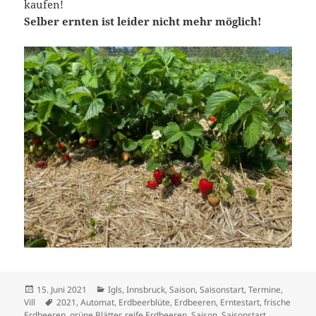
kaufen!
Selber ernten ist leider nicht mehr möglich!
Veröffentlicht
Kategorien
15. Juni 2021
Igls
,
Innsbruck
,
Saison
,
Saisonstart
,
Termine
,
am
Schlagwörter
Vill
2021
,
Automat
,
Erdbeerblüte
,
Erdbeeren
,
Erntestart
,
frische
Erdbeeren
,
grüne Blätter
,
reife Erdbeeren
,
Saison
,
Saisonstart
,