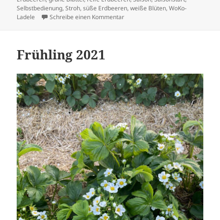
Selbstbedienung
,
Stroh
,
süße Erdbeeren
,
weiße Blüten
,
WoKo-
zu Sommer 2021
Ladele
Schreibe einen Kommentar
Frühling 2021