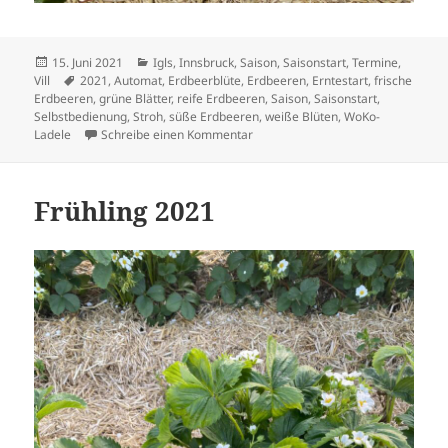
Veröffentlicht
Kategorien
15. Juni 2021
Igls
,
Innsbruck
,
Saison
,
Saisonstart
,
Termine
,
am
Schlagwörter
Vill
2021
,
Automat
,
Erdbeerblüte
,
Erdbeeren
,
Erntestart
,
frische
Erdbeeren
,
grüne Blätter
,
reife Erdbeeren
,
Saison
,
Saisonstart
,
Selbstbedienung
,
Stroh
,
süße Erdbeeren
,
weiße Blüten
,
WoKo-
zu Sommer 2021
Ladele
Schreibe einen Kommentar
Frühling 2021