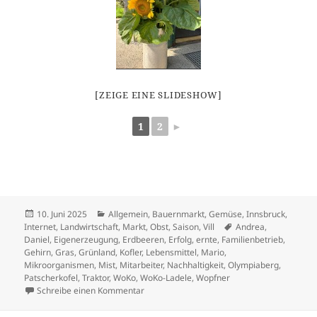
[ZEIGE EINE SLIDESHOW]
1
2
►
Veröffentlicht
Kategorien
10. Juni 2025
Allgemein
,
Bauernmarkt
,
Gemüse
,
Innsbruck
,
am
Schlagwörter
Internet
,
Landwirtschaft
,
Markt
,
Obst
,
Saison
,
Vill
Andrea
,
Daniel
,
Eigenerzeugung
,
Erdbeeren
,
Erfolg
,
ernte
,
Familienbetrieb
,
Gehirn
,
Gras
,
Grünland
,
Kofler
,
Lebensmittel
,
Mario
,
Mikroorganismen
,
Mist
,
Mitarbeiter
,
Nachhaltigkeit
,
Olympiaberg
,
Patscherkofel
,
Traktor
,
WoKo
,
WoKo-Ladele
,
Wopfner
zu Sommer 2025
Schreibe einen Kommentar