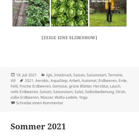
[ZEIGE EINE SLIDESHOW]
Veröffentlicht
Kategorien
18. Juli 2021
Igls
,
Innsbruck
,
Saison
,
Saisonstart
,
Termine
,
am
Schlagwörter
Vill
2021
,
Aerobic
,
AquaStep
,
Arbeit
,
Automat
,
Erdbeeren
,
Erde
,
Feld
,
frische Erdbeeren
,
Gemüse
,
grüne Blätter
,
Herzblut
,
Lauch
,
reife Erdbeeren
,
Saison
,
Saisonstart
,
Salat
,
Selbstbedienung
,
Stroh
,
süße Erdbeeren
,
Wasser
,
WoKo-Ladele
,
Yoga
zu Juli 2021
Schreibe einen Kommentar
Sommer 2021