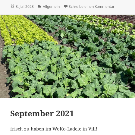
Veröffentlicht
Kategorien
zu 1. Halbja
3. Juli 2023
Allgemein
Schreibe einen Kommentar
am
September 2021
frisch zu haben im WoKo-Ladele in Vill!