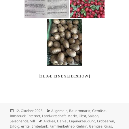
[ZEIGE EINE SLIDESHOW]
Veröffentlicht
Kategorien
12. Oktober 2025
Allgemein
,
Bauernmarkt
,
Gemüse
,
am
Innsbruck
,
Internet
,
Landwirtschaft
,
Markt
,
Obst
,
Saison
,
Schlagwörter
Saisonende
,
Vill
Andrea
,
Daniel
,
Eigenerzeugung
,
Erdbeeren
,
Erfolg
,
ernte
,
Erntedank
,
Familienbetrieb
,
Gehirn
,
Gemüse
,
Gras
,