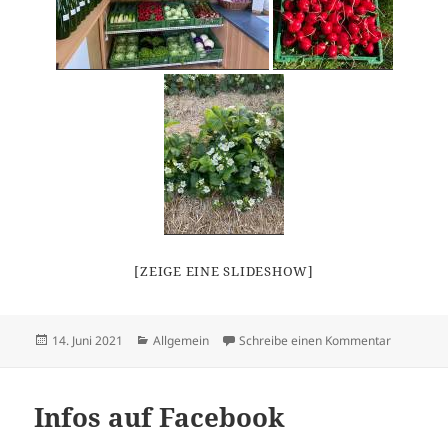
[ZEIGE EINE SLIDESHOW]
Veröffentlicht
Kategorien
zu Frühlin
14. Juni 2021
Allgemein
Schreibe einen Kommentar
am
Infos auf Facebook