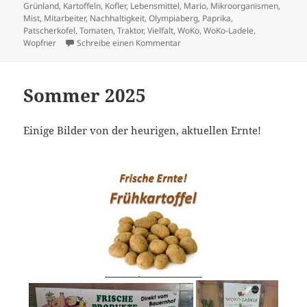
Grünland
,
Kartoffeln
,
Kofler
,
Lebensmittel
,
Mario
,
Mikroorganismen
,
Mist
,
Mitarbeiter
,
Nachhaltigkeit
,
Olympiaberg
,
Paprika
,
Patscherkofel
,
Tomaten
,
Traktor
,
Vielfalt
,
WoKo
,
WoKo-Ladele
,
zu Herbst – Erntedank 2025
Wopfner
Schreibe einen Kommentar
Sommer 2025
Einige Bilder von der heurigen, aktuellen Ernte!