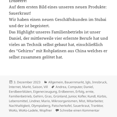
Erdbeere!
Auf dem ersten Bild eines unseren neuen Produkte:
Sauerkraut!
Wir haben einen neuen Geschäftskunden im Stubai
und der ist begeistert.
Das Highlight unseres Familienbetriebs ist unser
Daniel, der mittlerweile vier erlernte Berufe hat und
vieles an Technik selbst gebaut hat, einschließlich
des “Gehirns” mit Rohplatinen aus China welches er
selbst zusammen gelötet hat.
Veröffentlicht
Kategorien
3. Dezember 2023
Allgemein
,
Bauernmarkt
,
Igls
,
Innsbruck
,
am
Schlagwörter
Internet
,
Markt
,
Saison
,
Vill
Andrea
,
Computer
,
Daniel
,
Eerdbeerblüten
,
Eigenerzeugung
,
Erdbeeren
,
Erfolg
,
ernte
,
Familienbetrieb
,
Gehirn
,
Gras
,
Grünland
,
Junior
,
Kofler
,
Kundl
,
Kürbis
,
Lebensmittel
,
Lindner
,
Mario
,
Mikroorganismen
,
Mist
,
Mitarbeiter
,
Nachhaltigkeit
,
Olympiaberg
,
Patscherkofel
,
Sauerkraut
,
Tranktor
,
zu Das Jahr
WoKo
,
WoKo-Ladele
,
Wopfner
Schreibe einen Kommentar