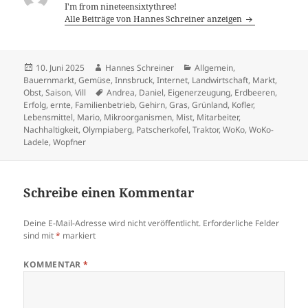
I'm from nineteensixtythree!
Alle Beiträge von Hannes Schreiner anzeigen
Veröffentlicht
Autor
Kategorien
10. Juni 2025
Hannes Schreiner
Allgemein
,
am
Bauernmarkt
,
Gemüse
,
Innsbruck
,
Internet
,
Landwirtschaft
,
Markt
,
Schlagwörter
Obst
,
Saison
,
Vill
Andrea
,
Daniel
,
Eigenerzeugung
,
Erdbeeren
,
Erfolg
,
ernte
,
Familienbetrieb
,
Gehirn
,
Gras
,
Grünland
,
Kofler
,
Lebensmittel
,
Mario
,
Mikroorganismen
,
Mist
,
Mitarbeiter
,
Nachhaltigkeit
,
Olympiaberg
,
Patscherkofel
,
Traktor
,
WoKo
,
WoKo-
Ladele
,
Wopfner
Schreibe einen Kommentar
Deine E-Mail-Adresse wird nicht veröffentlicht.
Erforderliche Felder
sind mit
*
markiert
KOMMENTAR
*