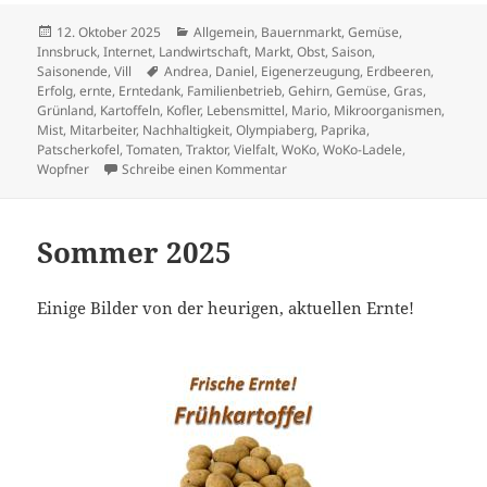
Veröffentlicht
Kategorien
12. Oktober 2025
Allgemein
,
Bauernmarkt
,
Gemüse
,
am
Innsbruck
,
Internet
,
Landwirtschaft
,
Markt
,
Obst
,
Saison
,
Schlagwörter
Saisonende
,
Vill
Andrea
,
Daniel
,
Eigenerzeugung
,
Erdbeeren
,
Erfolg
,
ernte
,
Erntedank
,
Familienbetrieb
,
Gehirn
,
Gemüse
,
Gras
,
Grünland
,
Kartoffeln
,
Kofler
,
Lebensmittel
,
Mario
,
Mikroorganismen
,
Mist
,
Mitarbeiter
,
Nachhaltigkeit
,
Olympiaberg
,
Paprika
,
Patscherkofel
,
Tomaten
,
Traktor
,
Vielfalt
,
WoKo
,
WoKo-Ladele
,
zu Herbst – Erntedank 2025
Wopfner
Schreibe einen Kommentar
Sommer 2025
Einige Bilder von der heurigen, aktuellen Ernte!