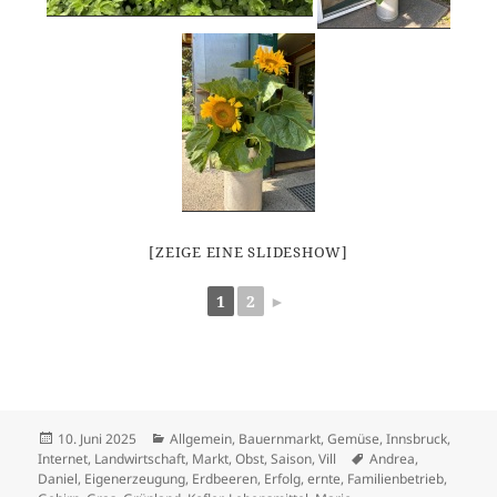
[ZEIGE EINE SLIDESHOW]
1
2
►
Veröffentlicht
Kategorien
10. Juni 2025
Allgemein
,
Bauernmarkt
,
Gemüse
,
Innsbruck
,
am
Schlagwörter
Internet
,
Landwirtschaft
,
Markt
,
Obst
,
Saison
,
Vill
Andrea
,
Daniel
,
Eigenerzeugung
,
Erdbeeren
,
Erfolg
,
ernte
,
Familienbetrieb
,