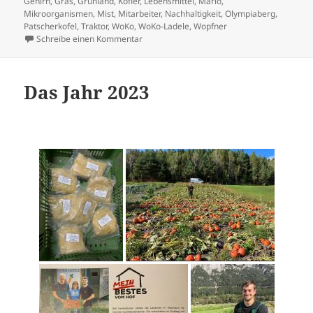
Gehirn
,
Gras
,
Grünland
,
Kofler
,
Lebensmittel
,
Mario
,
Mikroorganismen
,
Mist
,
Mitarbeiter
,
Nachhaltigkeit
,
Olympiaberg
,
Patscherkofel
,
Traktor
,
WoKo
,
WoKo-Ladele
,
Wopfner
zu Sommer 2025
Schreibe einen Kommentar
Das Jahr 2023