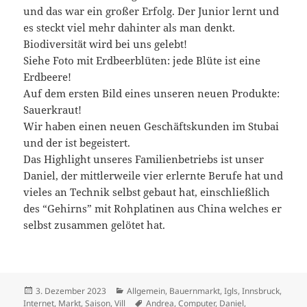
und das war ein großer Erfolg. Der Junior lernt und
es steckt viel mehr dahinter als man denkt.
Biodiversität wird bei uns gelebt!
Siehe Foto mit Erdbeerblüten: jede Blüte ist eine
Erdbeere!
Auf dem ersten Bild eines unseren neuen Produkte:
Sauerkraut!
Wir haben einen neuen Geschäftskunden im Stubai
und der ist begeistert.
Das Highlight unseres Familienbetriebs ist unser
Daniel, der mittlerweile vier erlernte Berufe hat und
vieles an Technik selbst gebaut hat, einschließlich
des “Gehirns” mit Rohplatinen aus China welches er
selbst zusammen gelötet hat.
Veröffentlicht
Kategorien
3. Dezember 2023
Allgemein
,
Bauernmarkt
,
Igls
,
Innsbruck
,
am
Schlagwörter
Internet
,
Markt
,
Saison
,
Vill
Andrea
,
Computer
,
Daniel
,