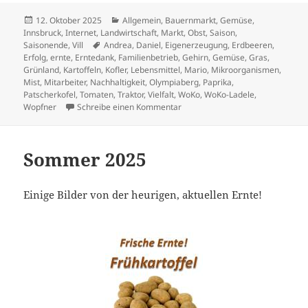
Veröffentlicht
Kategorien
12. Oktober 2025
Allgemein
,
Bauernmarkt
,
Gemüse
,
am
Innsbruck
,
Internet
,
Landwirtschaft
,
Markt
,
Obst
,
Saison
,
Schlagwörter
Saisonende
,
Vill
Andrea
,
Daniel
,
Eigenerzeugung
,
Erdbeeren
,
Erfolg
,
ernte
,
Erntedank
,
Familienbetrieb
,
Gehirn
,
Gemüse
,
Gras
,
Grünland
,
Kartoffeln
,
Kofler
,
Lebensmittel
,
Mario
,
Mikroorganismen
,
Mist
,
Mitarbeiter
,
Nachhaltigkeit
,
Olympiaberg
,
Paprika
,
Patscherkofel
,
Tomaten
,
Traktor
,
Vielfalt
,
WoKo
,
WoKo-Ladele
,
zu Herbst – Erntedank 2025
Wopfner
Schreibe einen Kommentar
Sommer 2025
Einige Bilder von der heurigen, aktuellen Ernte!