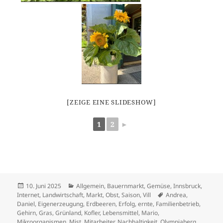
[ZEIGE EINE SLIDESHOW]
1
2
►
Veröffentlicht
Kategorien
10. Juni 2025
Allgemein
,
Bauernmarkt
,
Gemüse
,
Innsbruck
,
am
Schlagwörter
Internet
,
Landwirtschaft
,
Markt
,
Obst
,
Saison
,
Vill
Andrea
,
Daniel
,
Eigenerzeugung
,
Erdbeeren
,
Erfolg
,
ernte
,
Familienbetrieb
,
Gehirn
,
Gras
,
Grünland
,
Kofler
,
Lebensmittel
,
Mario
,
Mikroorganismen
,
Mist
,
Mitarbeiter
,
Nachhaltigkeit
,
Olympiaberg
,