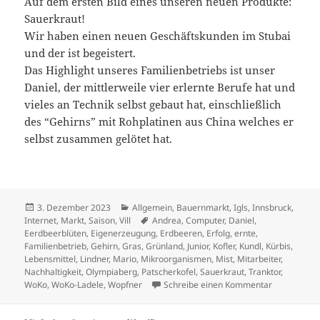
Auf dem ersten Bild eines unseren neuen Produkte:
Sauerkraut!
Wir haben einen neuen Geschäftskunden im Stubai
und der ist begeistert.
Das Highlight unseres Familienbetriebs ist unser
Daniel, der mittlerweile vier erlernte Berufe hat und
vieles an Technik selbst gebaut hat, einschließlich
des “Gehirns” mit Rohplatinen aus China welches er
selbst zusammen gelötet hat.
Veröffentlicht
Kategorien
3. Dezember 2023
Allgemein
,
Bauernmarkt
,
Igls
,
Innsbruck
,
am
Schlagwörter
Internet
,
Markt
,
Saison
,
Vill
Andrea
,
Computer
,
Daniel
,
Eerdbeerblüten
,
Eigenerzeugung
,
Erdbeeren
,
Erfolg
,
ernte
,
Familienbetrieb
,
Gehirn
,
Gras
,
Grünland
,
Junior
,
Kofler
,
Kundl
,
Kürbis
,
Lebensmittel
,
Lindner
,
Mario
,
Mikroorganismen
,
Mist
,
Mitarbeiter
,
Nachhaltigkeit
,
Olympiaberg
,
Patscherkofel
,
Sauerkraut
,
Tranktor
,
zu Das Jahr
WoKo
,
WoKo-Ladele
,
Wopfner
Schreibe einen Kommentar